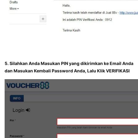
5. Silahkan Anda Masukan PIN yang dikirimkan ke Email Anda
dan Masukan Kembali Password Anda, Lalu Klik VERIFIKASI