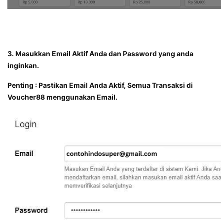
3. Masukkan Email Aktif Anda dan Password yang anda
inginkan.
Penting : Pastikan Email Anda Aktif, Semua Transaksi di
Voucher88 menggunakan Email.